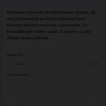
Vydaváme nejen své oficiální tiskové výstupy, ale
naši představitelé poskytují elektronickým i
tištěným médiím rozhovory a komentáře. Ve
formuláři níže můžete zadat, čí názory a z jaké
oblasti chcete vyhledat.
TÉMATA
OSOBNOSTI
Začněte psát jméno osobnosti a vyberte ji pak z nabízeného seznamu.