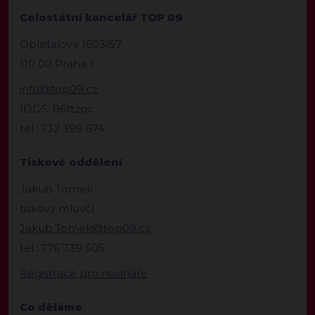
Celostátní kancelář TOP 09
Opletalova 1603/57
110 00 Praha 1
info@top09.cz
IDDS: 86ttzqc
tel.: 732 399 674
Tiskové oddělení
Jakub Tomek
tiskový mluvčí
Jakub.Tomek@top09.cz
tel.: 776 739 505
Registrace pro novináře
Co děláme