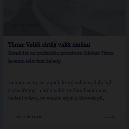
17. 10. 2010
Tůma: Voliči chtějí vidět změnu
Kandidát na pražského primátora Zdeňek Tůma
hostem televizní debaty
Já mám za to, že signál, který voliči vyslali, byl
zcela zřejmý - chtějí vidět změnu. I změnu ve
vedení města, ve vedení stylu a zároveň př...
CELÝ ČLÁNEK