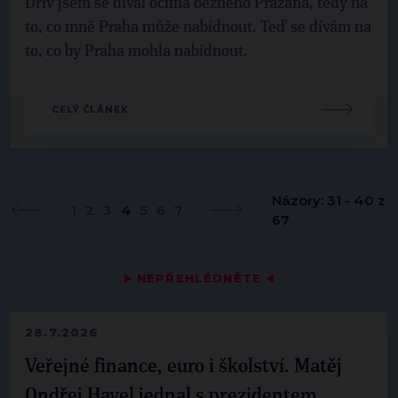
Dřív jsem se díval očima běžného Pražana, tedy na
to, co mně Praha může nabídnout. Teď se dívám na
to, co by Praha mohla nabídnout.
CELÝ ČLÁNEK
Názory: 31 - 40 z
1
2
3
4
5
6
7
67
▶
NEPŘEHLÉDNĚTE
◀
28.7.2026
Veřejné finance, euro i školství. Matěj
Ondřej Havel jednal s prezidentem