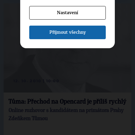
Nastavení
Přijmout všechny
12. 10. 2010 | 10:00
Tůma: Přechod na Opencard je příliš rychlý
Online rozhovor s kandidátem na primátora Prahy
Zdeňkem Tůmou