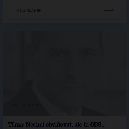
CELÝ ČLÁNEK
14. 10. 2010
Tůma: Nechci obviňovat, ale ta ODS...