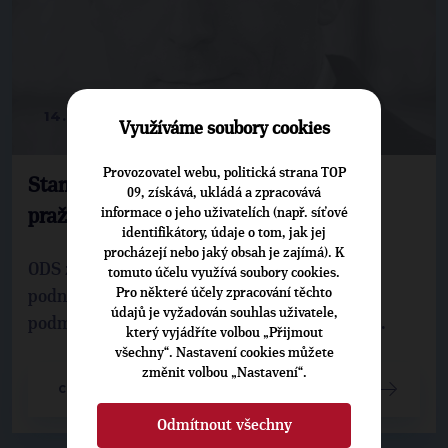
14. 10. 2010
Využíváme soubory cookies
Provozovatel webu, politická strana TOP
Stanovisko Zdeňka Tůmy k obvinění
09, získává, ukládá a zpracovává
informace o jeho uživatelích (např. síťové
pražské ODS ze lži
identifikátory, údaje o tom, jak jej
procházejí nebo jaký obsah je zajímá). K
ODS zcela otáčí význam výroku, kdy z mého
tomuto účelu využívá soubory cookies.
Pro některé účely zpracování těchto
podnětu na ÚOHS, kde napadám zadávací
údajů je vyžadován souhlas uživatele,
podmínky výběrové řízení, vytváří dojem, že ...
který vyjádříte volbou „Přijmout
všechny“. Nastavení cookies můžete
změnit volbou „Nastavení“.
CELÝ ČLÁNEK
Odmítnout všechny