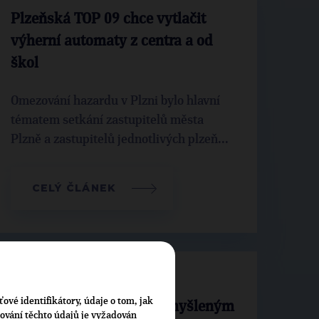
Plzeňská TOP 09 chce vytlačit
výherní automaty z centra a od
škol
Omezování hazardu v Plzni bylo hlavní
tématem setkání zastupitelů města
Plzně a zastupitelů jednotlivých plzeň...
CELÝ ČLÁNEK
TOP 09 nesouhlasí
ťové identifikátory, údaje o tom, jak
s populistickým a nepromyšleným
cování těchto údajů je vyžadován