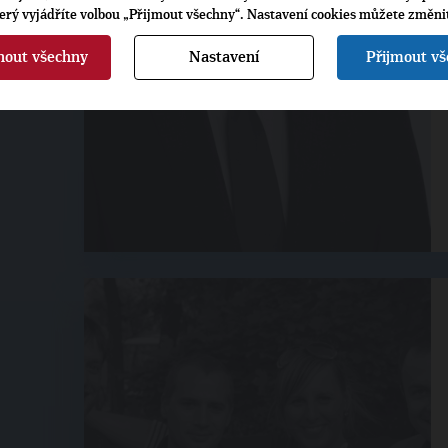
terý vyjádříte volbou „Přijmout všechny“. Nastavení cookies můžete změni
nout všechny
Nastavení
Přijmout v