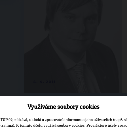
4. 4. 2011
Využíváme soubory cookies
TOP 09, získává, ukládá a zpracovává informace o jeho uživatelích (např. sí
je zajímá). K tomuto účelu využívá soubory cookies. Pro některé účely zpra