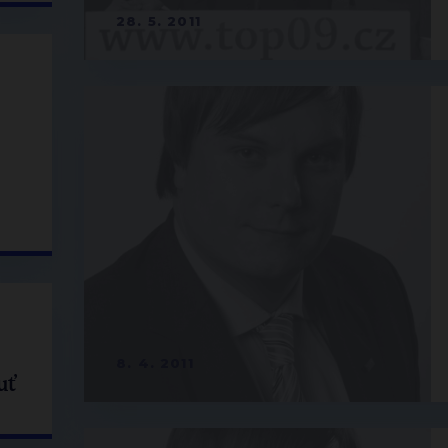
28. 5. 2011
8. 4. 2011
uť