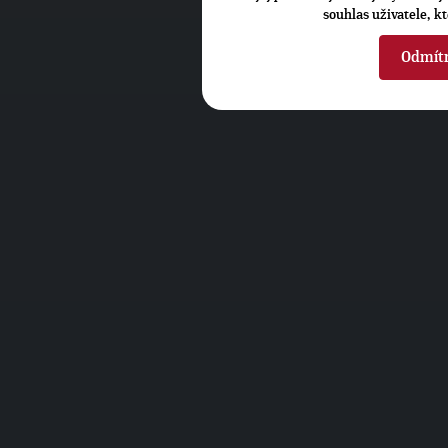
souhlas uživatele, k
Odmít