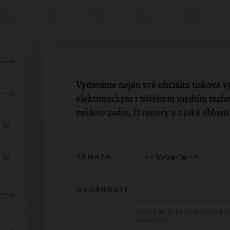
Vydaváme nejen své oficiální tiskové vý
elektronickým i tištěným médiím rozho
můžete zadat, čí názory a z jaké oblast
TÉMATA
OSOBNOSTI
Začněte psát jméno osobno
seznamu.