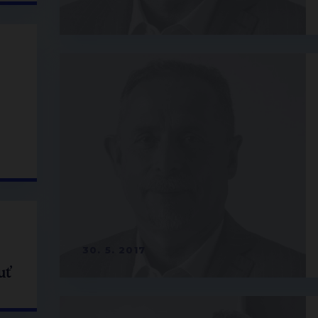
30. 5. 2017
uť