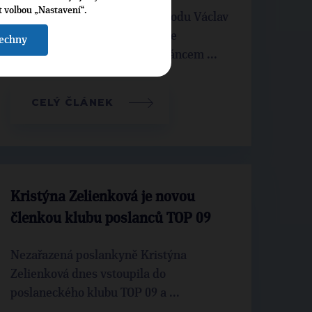
t volbou „Nastavení“.
Poslanec a radní Železného Brodu Václav
Horáček (TOP 09) je tím, kdo ve
šechny
sněmovně brání obce a je zastáncem ...
CELÝ ČLÁNEK
Kristýna Zelienková je novou
členkou klubu poslanců TOP 09
Nezařazená poslankyně Kristýna
Zelienková dnes vstoupila do
poslaneckého klubu TOP 09 a ...