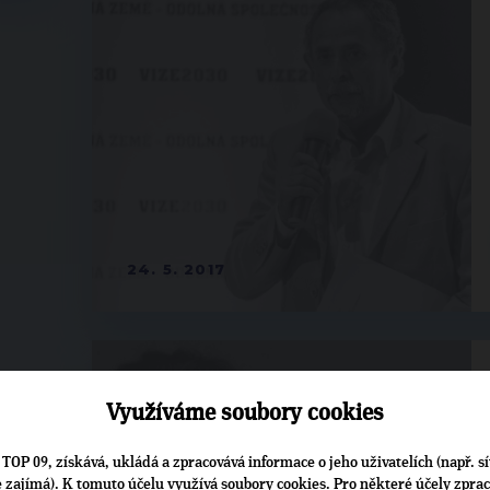
24. 5. 2017
Využíváme soubory cookies
TOP 09, získává, ukládá a zpracovává informace o jeho uživatelích (např. sí
je zajímá). K tomuto účelu využívá soubory cookies. Pro některé účely zpra