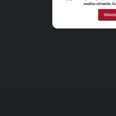
souhlas uživatele, k
Odmít