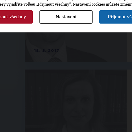
terý vyjádříte volbou „Přijmout všechny“. Nastavení cookies můžete změni
nout všechny
Nastavení
Přijmout v
18. 5. 2017