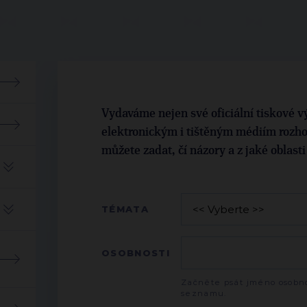
Vydaváme nejen své oficiální tiskové vý
elektronickým i tištěným médiím rozho
můžete zadat, čí názory a z jaké oblast
TÉMATA
OSOBNOSTI
Začněte psát jméno osobno
seznamu.