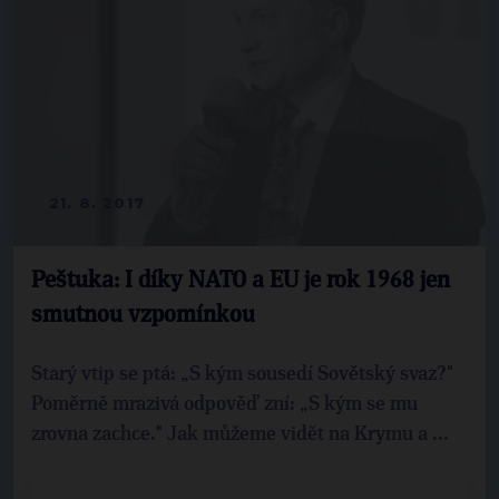
21. 8. 2017
Peštuka: I díky NATO a EU je rok 1968 jen
smutnou vzpomínkou
Starý vtip se ptá: „S kým sousedí Sovětský svaz?"
Poměrně mrazivá odpověď zní: „S kým se mu
zrovna zachce." Jak můžeme vidět na Krymu a ...