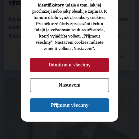
výzvy pro TOP 09
identifikátory, údaje o tom, jak jej
procházejí nebo jaký obsah je zajímá). K
tomuto účelu využívá soubory cookies.
Na další cestu, jejíž nový začátek označily některé
Pro některé účely zpracování těchto
osobnosti sněmu jako redesign – dle Miroslava
údajů je vyžadován souhlas uživatele,
Kalouska či Markéty Pekarové Adamové, nebo ...
který vyjádříte volbou „Přijmout
všechny“. Nastavení cookies můžete
změnit volbou „Nastavení“.
CELÝ ČLÁNEK
Odmítnout všechny
Nastavení
Přijmout všechny