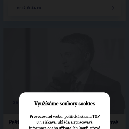
CELÝ ČLÁNEK
29. 11. 2017
Využíváme soubory cookies
Provozovatel webu, politická strana TOP
Peštuka: S novým lídrem přicházejí i nové
09, získává, ukládá a zpracovává
informace o jeho uživatelích (např. síťové