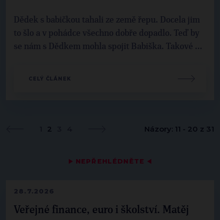
Dědek s babičkou tahali ze země řepu. Docela jim
to šlo a v pohádce všechno dobře dopadlo. Teď by
se nám s Dědkem mohla spojit Babiška. Takové ...
CELÝ ČLÁNEK
1
2
3
4
Názory: 11 - 20 z 31
▶
NEPŘEHLÉDNĚTE
◀
28.7.2026
Veřejné finance, euro i školství. Matěj