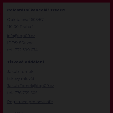
Celostátní kancelář TOP 09
Opletalova 1603/57
110 00 Praha 1
info@top09.cz
IDDS: 86ttzqc
tel.: 732 399 674
Tiskové oddělení
Jakub Tomek
tiskový mluvčí
Jakub.Tomek@top09.cz
tel.: 776 739 505
Registrace pro novináře