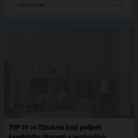
CELÝ ČLÁNEK
6. 5. 2020
TOP 09 ve Zlínském kraji podpoří
kandidátku Starostů a nezávislých.