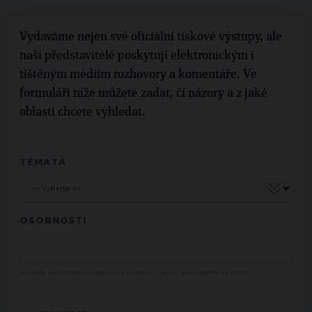
Vydaváme nejen své oficiální tiskové výstupy, ale
naši představitelé poskytují elektronickým i
tištěným médiím rozhovory a komentáře. Ve
formuláři níže můžete zadat, čí názory a z jaké
oblasti chcete vyhledat.
TÉMATA
OSOBNOSTI
Začněte psát jméno osobnosti a vyberte ji pak z nabízeného seznamu.