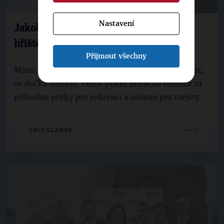
Nastavení
Jakob: U roztockého přívozu vznikne
hřiště i marina
Přijmout všechny
Místo, kde u Roztok k břehu Vltavy přiráží přívoz,
se dočká oživení. Podle plánů roztocké radnice tu
přibudou prvky pro rekreaci a zázemí pro turisty.
CELÝ ČLÁNEK