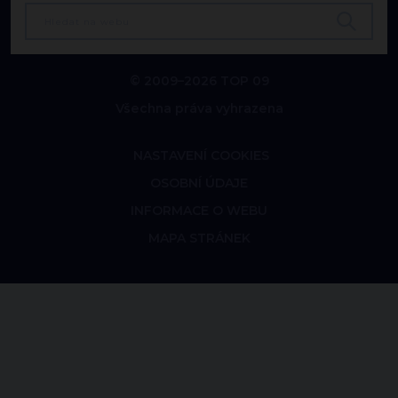
© 2009–2026 TOP 09
Všechna práva vyhrazena
NASTAVENÍ COOKIES
OSOBNÍ ÚDAJE
INFORMACE O WEBU
MAPA STRÁNEK