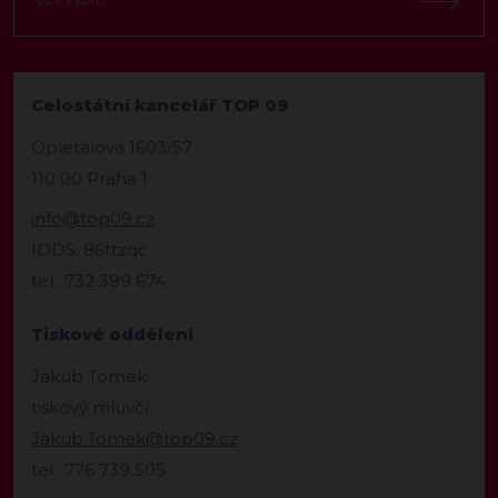
Celostátní kancelář TOP 09
Opletalova 1603/57
110 00 Praha 1
info@top09.cz
IDDS: 86ttzqc
tel.: 732 399 674
Tiskové oddělení
Jakub Tomek
tiskový mluvčí
Jakub.Tomek@top09.cz
tel.: 776 739 505