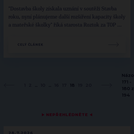
"Dostavba školy získala uznání v soutěži Stavba
roku, nyní plánujeme další rozšíření kapacity školy
a mateřské školky" říká starosta Roztok za TOP ...
CELÝ ČLÁNEK
Názo
171 -
1
2
...
10
...
16
17
18
19
20
180 z
194
▶
NEPŘEHLÉDNĚTE
◀
28.7.2026