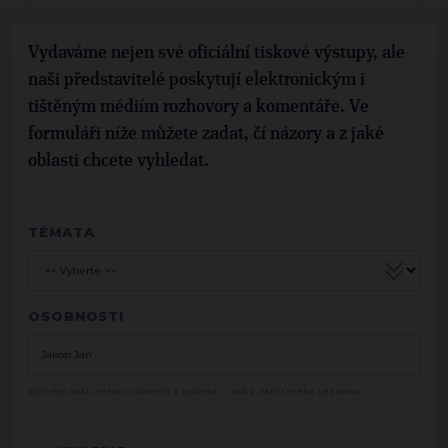
Vydaváme nejen své oficiální tiskové výstupy, ale
naši představitelé poskytují elektronickým i
tištěným médiím rozhovory a komentáře. Ve
formuláři níže můžete zadat, čí názory a z jaké
oblasti chcete vyhledat.
TÉMATA
OSOBNOSTI
Začněte psát jméno osobnosti a vyberte ji pak z nabízeného seznamu.