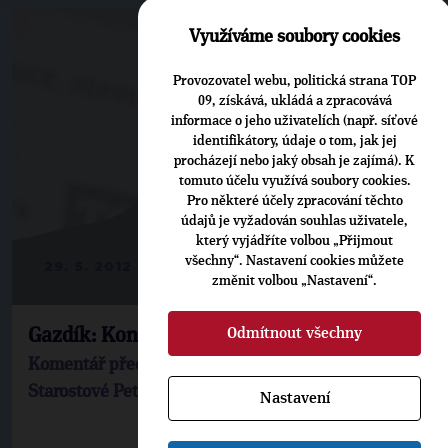
Využíváme soubory cookies
Provozovatel webu, politická strana TOP
09, získává, ukládá a zpracovává
informace o jeho uživatelích (např. síťové
identifikátory, údaje o tom, jak jej
procházejí nebo jaký obsah je zajímá). K
tomuto účelu využívá soubory cookies.
Pro některé účely zpracování těchto
údajů je vyžadován souhlas uživatele,
který vyjádříte volbou „Přijmout
všechny“. Nastavení cookies můžete
29. 5. 2012
změnit volbou „Nastavení“.
Odmítnout všechny
Gazdík: Konec privilegií pro velká města
Komentář předsedy poslaneckého klubu TOP 09 a
Starostové Petra Gazdíka
Nastavení