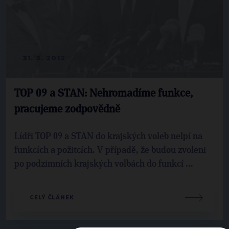
31. 5. 2012
TOP 09 a STAN: Nehromadíme funkce,
pracujeme zodpovědně
Lídři TOP 09 a STAN do krajských voleb nelpí na
funkcích a požitcích. V případě, že budou zvoleni
po podzimních krajských volbách do funkcí ...
CELÝ ČLÁNEK