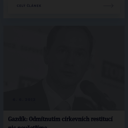
CELÝ ČLÁNEK
6. 6. 2012
Gazdík: Odmítnutím církevních restitucí