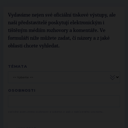
Vydaváme nejen své oficiální tiskové výstupy, ale
naši představitelé poskytují elektronickým i
tištěným médiím rozhovory a komentáře. Ve
formuláři níže můžete zadat, čí názory a z jaké
oblasti chcete vyhledat.
TÉMATA
OSOBNOSTI
Začněte psát jméno osobnosti a vyberte ji pak z nabízeného seznamu.