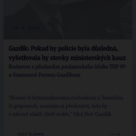
16. 6. 2012
Gazdík: Pokud by policie byla důsledná,
vyšetřovala by stovky ministerských kauz
Rozhovor s předsedou poslaneckého klubu TOP 09
a Starostové Petrem Gazdíkem
"Budou-li kriminalizována rozhodnutí o Temelínu
či gripenech, neumím si představit, kdo by
v takové vládě chtěl sedět," říká Petr Gazdík.
CELÝ ČLÁNEK