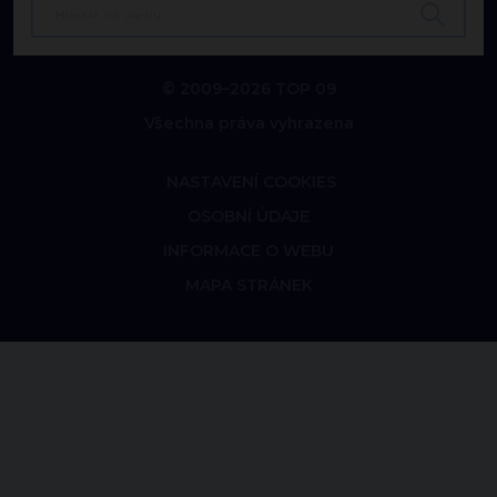
© 2009–2026 TOP 09
Všechna práva vyhrazena
NASTAVENÍ COOKIES
OSOBNÍ ÚDAJE
INFORMACE O WEBU
MAPA STRÁNEK