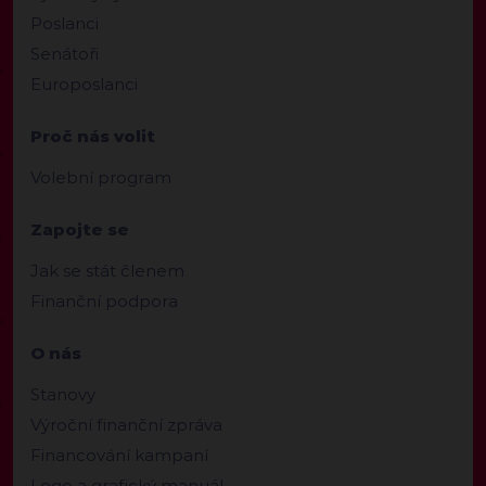
Poslanci
Senátoři
Europoslanci
Proč nás volit
Volební program
Zapojte se
Jak se stát členem
Finanční podpora
O nás
Stanovy
Výroční finanční zpráva
Financování kampaní
Logo a grafický manuál