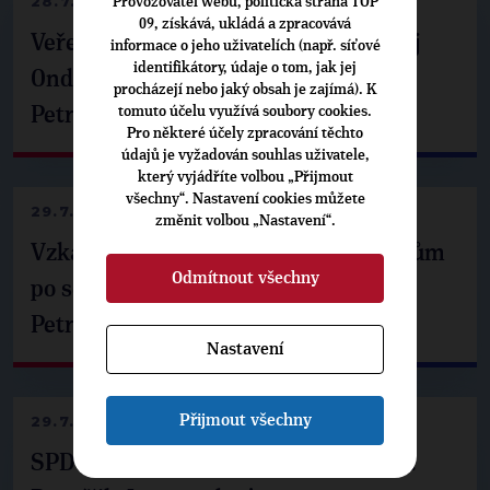
28.7.2026
Provozovatel webu, politická strana TOP
09, získává, ukládá a zpracovává
Veřejné finance, euro i školství. Matěj
informace o jeho uživatelích (např. síťové
identifikátory, údaje o tom, jak jej
Ondřej Havel jednal s prezidentem
procházejí nebo jaký obsah je zajímá). K
tomuto účelu využívá soubory cookies.
Petrem Pavlem
Pro některé účely zpracování těchto
údajů je vyžadován souhlas uživatele,
který vyjádříte volbou „Přijmout
všechny“. Nastavení cookies můžete
29.7.2026
změnit volbou „Nastavení“.
Vzkaz Matěje Ondřeje Havla příznivcům
Odmítnout všechny
po setkání s prezidentem republiky
Petrem Pavlem
Nastavení
Přijmout všechny
29.7.2026
SPD už není ve zprávě o extremismu.