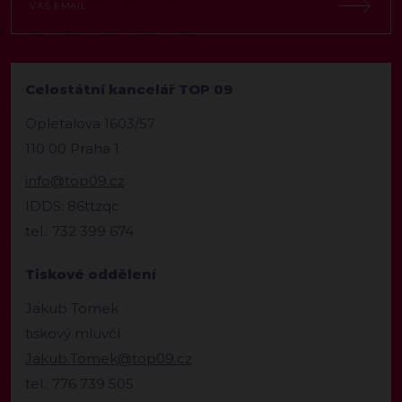
Celostátní kancelář TOP 09
Opletalova 1603/57
110 00 Praha 1
info@top09.cz
IDDS: 86ttzqc
tel.: 732 399 674
Tiskové oddělení
Jakub Tomek
tiskový mluvčí
Jakub.Tomek@top09.cz
tel.: 776 739 505