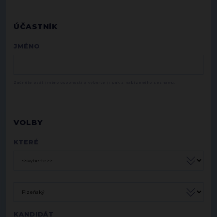
ÚČASTNÍK
JMÉNO
Začněte psát jméno osobnosti a vyberte ji pak z nabízeného seznamu.
VOLBY
KTERÉ
KANDIDÁT