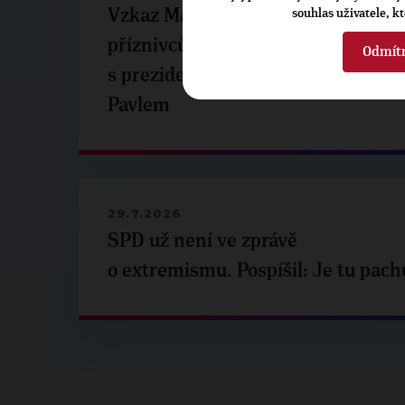
Vzkaz Matěje Ondřeje Havla
souhlas uživatele, k
příznivcům po setkání
Odmít
s prezidentem republiky Petrem
Pavlem
29.7.2026
SPD už není ve zprávě
o extremismu. Pospíšil: Je tu pach