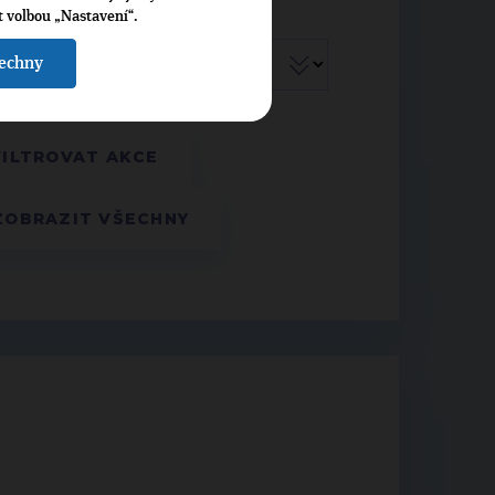
t volbou „Nastavení“.
šechny