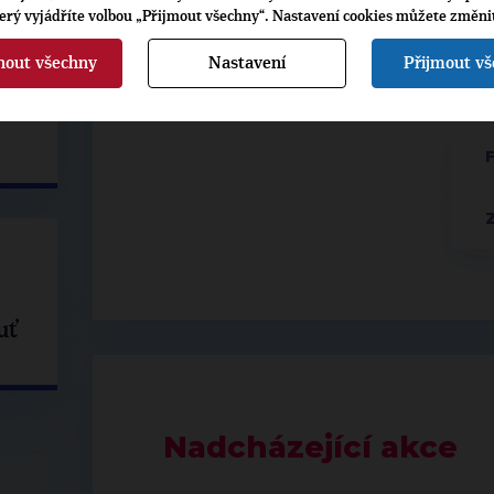
terý vyjádříte volbou „Přijmout všechny“. Nastavení cookies můžete změni
nout všechny
Nastavení
Přijmout v
VOLBY
KTERÉ
uť
Nadcházející akce