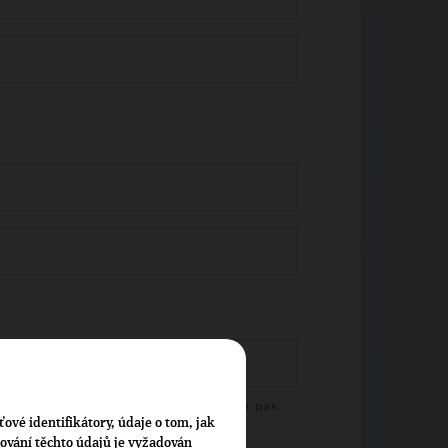
te psát jméno osobnosti a vyberte ji pak
bízeného seznamu.
ťové identifikátory, údaje o tom, jak
cování těchto údajů je vyžadován