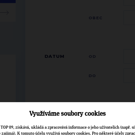
OBEC
DATUM
OD
DO
ÚČASTNÍK
JMÉNO
Využíváme soubory cookies
Začně
z na
TOP 09, získává, ukládá a zpracovává informace o jeho uživatelích (např. sí
je zajímá). K tomuto účelu využívá soubory cookies. Pro některé účely zpra