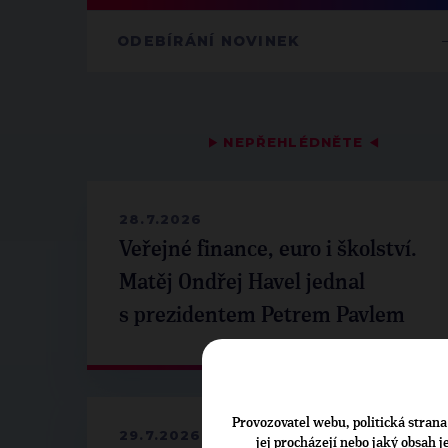
ODEBÍRÁNÍ NOVINEK
▶
NEPŘEHLÉDNĚTE
◀
28.7.2026
Veřejné finance, euro i školství.
Matěj Ondřej Havel jednal
s prezidentem Petrem Pavlem
Provozovatel webu, politická strana 
29.7.2026
jej procházejí nebo jaký obsah 